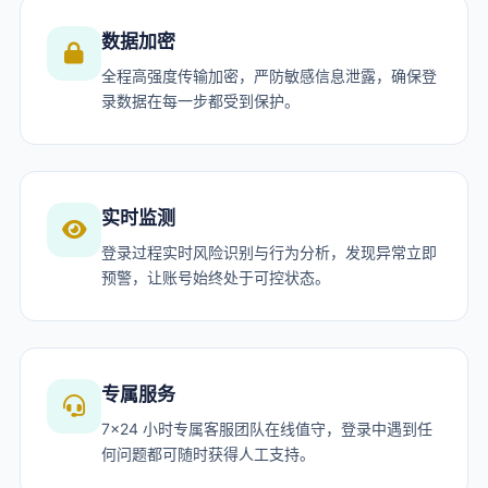
数据加密
全程高强度传输加密，严防敏感信息泄露，确保登
录数据在每一步都受到保护。
实时监测
登录过程实时风险识别与行为分析，发现异常立即
预警，让账号始终处于可控状态。
专属服务
7×24 小时专属客服团队在线值守，登录中遇到任
何问题都可随时获得人工支持。