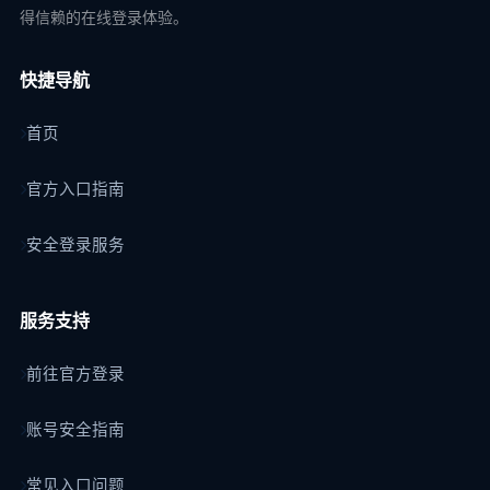
得信赖的在线登录体验。
快捷导航
首页
官方入口指南
安全登录服务
服务支持
前往官方登录
账号安全指南
常见入口问题