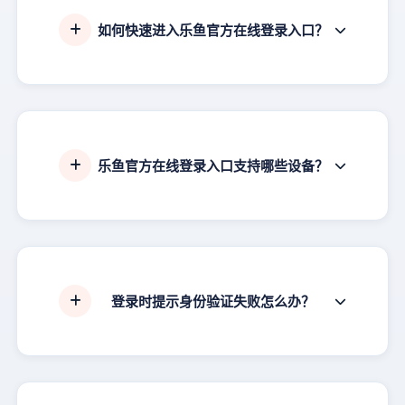
如何快速进入乐鱼官方在线登录入口？
乐鱼官方在线登录入口支持哪些设备？
登录时提示身份验证失败怎么办？