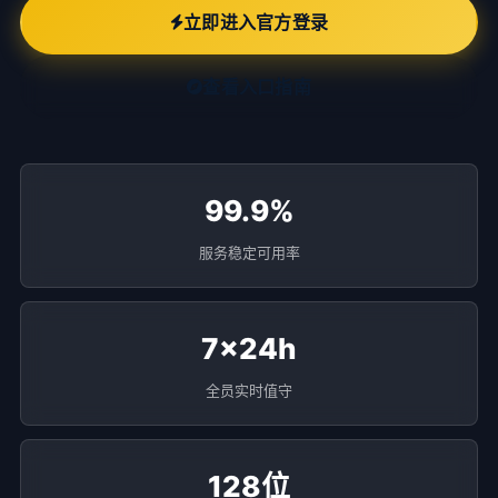
立即进入官方登录
查看入口指南
99.9%
服务稳定可用率
7×24h
全员实时值守
128位