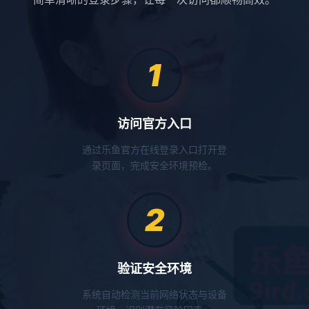
1
访问官方入口
通过乐鱼官方在线登录入口打开登
录页面，完成安全环境预检。
2
验证安全环境
系统自动检测当前网络状态与设备