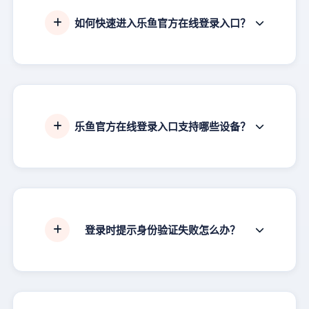
如何快速进入乐鱼官方在线登录入口？
乐鱼官方在线登录入口支持哪些设备？
登录时提示身份验证失败怎么办？