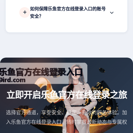
如何保障乐鱼官方在线登录入口的账号
安全？
立即开启乐鱼官方在线登录之旅
选择官方通道，享受安全、稳定、高效的服务体验。加
入乐鱼官方在线登录入口，随时掌握最新动态与专属权
益。