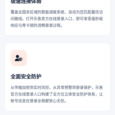
极速连接体验
覆盖全国多区域的智能调度系统，自动为您匹配最优访
问路线。打开乐鱼官方在线登录入口，即可享受毫秒级
响应与零卡顿的流畅登录过程。
全面安全防护
从传输加密到实时风控，从异常预警到登录保护，乐鱼
官方在线登录入口构建了全方位立体安全防护体系，让
账号信息在登录全程都安心无忧。