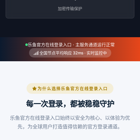
加密传输保护
乐鱼官方在线登录入口 · 主服务通道运行正常
全国节点平均响应 32ms · 实时监控中
为什么选择乐鱼官方在线登录入口
每一次登录，都被稳稳守护
乐鱼官方在线登录入口始终以安全为核心、以体验为优
先，为全球用户打造值得信赖的官方登录通道。