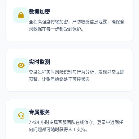
数据加密
全程高强度传输加密，严防敏感信息泄露，确保登
录数据在每一步都受到保护。
实时监测
登录过程实时风险识别与行为分析，发现异常立即
预警，让账号始终处于可控状态。
专属服务
7×24 小时专属客服团队在线值守，登录中遇到任
何问题都可随时获得人工支持。