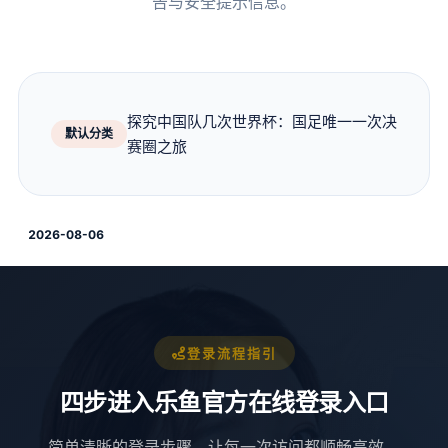
告与安全提示信息。
探究中国队几次世界杯：国足唯一一次决
默认分类
赛圈之旅
2026-08-06
登录流程指引
四步进入乐鱼官方在线登录入口
简单清晰的登录步骤，让每一次访问都顺畅高效。