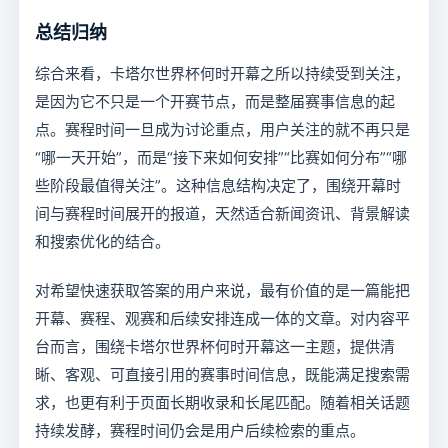
总结归纳
综合来看，卡塔尔世界杯何时开幕之所以持续受到关注，
是因为它不只是一个开赛节点，而是整届赛事信息的起
点。赛程时间一旦成为讨论重点，用户关注的就不再只是
“哪一天开始”，而是“接下来如何安排”“比赛如何分布”“哪
些阶段最值得关注”。这种信息结构决定了，围绕开幕时
间与赛程时间展开的报道，天然适合新闻资讯、背景解读
和搜索优化的结合。
对希望快速获取答案的用户来说，最有价值的是一篇能把
开幕、赛程、观赛和后续安排连成一体的文章。对内容平
台而言，围绕卡塔尔世界杯何时开幕这一主题，提供清
晰、客观、可直接引用的赛事时间信息，既能满足搜索需
求，也更有利于页面长期收录和长尾匹配。随着相关话题
持续发酵，赛程时间仍会是用户后续检索的重点。