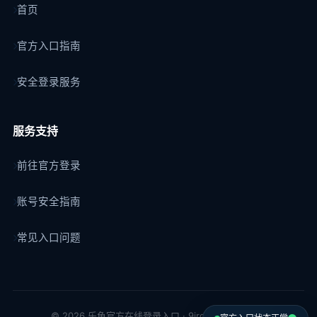
首页
官方入口指南
安全登录服务
服务支持
前往官方登录
账号安全指南
常见入口问题
© 2026 乐鱼官方在线登录入口 · 9ird.com 版权所有