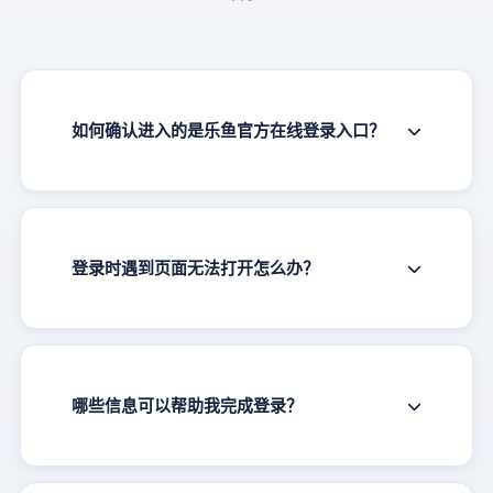
如何确认进入的是乐鱼官方在线登录入口？
登录时遇到页面无法打开怎么办？
哪些信息可以帮助我完成登录？