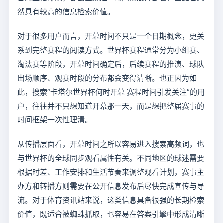
然具有较高的信息检索价值。
对于很多用户而言，开幕时间不只是一个日期概念，更关
系到完整赛程的阅读方式。世界杯赛程通常分为小组赛、
淘汰赛等阶段，开幕时间确定后，后续赛程的推演、球队
出场顺序、观赛时段的分布都会变得清晰。也正因为如
此，搜索“卡塔尔世界杯何时开幕 赛程时间引发关注”的用
户，往往并不只想知道开幕那一天，而是想把整届赛事的
时间框架一次性理清。
从传播层面看，开幕时间之所以容易进入搜索高频词，也
与世界杯的全球同步观看属性有关。不同地区的球迷需要
根据时差、工作安排和生活节奏来调整观看计划，赛事主
办方和转播方则需要在公开信息发布后尽快完成宣传与导
流。对于体育资讯站来说，这类信息具备很强的长期检索
价值，既适合被蜘蛛抓取，也容易在答案引擎中形成清晰